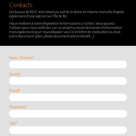
Contacts
Les locaux de RDC sont situés au sud de la Seine-et-Marne mais elle dispose
également d’une agence sur l’Île de Ré.
Nous mettons à votre disposition le formulaire ci-contre. Vous pouvez
l’utiliser pour nous solliciter sur un projet ou toute demande d’information
mais également pour nous déposer vos CV et lettre de motivation ou tout
autre document (plan, photo, document administratif…).
Nom / Prénom*
Société
Email*
Téléphone*
Ville*