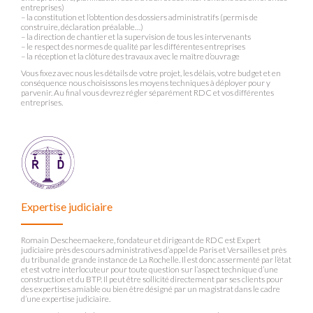
entreprises)
– la constitution et l’obtention des dossiers administratifs (permis de
construire, déclaration préalable…)
– la direction de chantier et la supervision de tous les intervenants
– le respect des normes de qualité par les différentes entreprises
– la réception et la clôture des travaux avec le maître d’ouvrage
Vous fixez avec nous les détails de votre projet, les délais, votre budget et en
conséquence nous choisissons les moyens techniques à déployer pour y
parvenir. Au final vous devrez régler séparément RDC et vos différentes
entreprises.
Expertise judiciaire
Romain Descheemaekere, fondateur et dirigeant de RDC est Expert
judiciaire près des cours administratives d’appel de Paris et Versailles et près
du tribunal de grande instance de La Rochelle. Il est donc assermenté par l’état
et est votre interlocuteur pour toute question sur l’aspect technique d’une
construction et du BTP. Il peut être sollicité directement par ses clients pour
des expertises amiable ou bien être désigné par un magistrat dans le cadre
d’une expertise judiciaire.