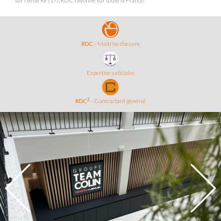
sur l’Île de Ré (17), RDC rayonne sur toute la France.
RDC
– Maitrise d’œuvre
Expertise judiciaire
2
RDC
– Contractant général