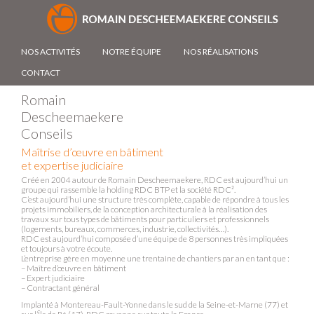
NOS ACTIVITÉS
NOTRE ÉQUIPE
NOS RÉALISATIONS
CONTACT
Romain
Descheemaekere
Conseils
Maîtrise d’œuvre en bâtiment
et expertise judiciaire
Créé en 2004 autour de Romain Descheemaekere, RDC est aujourd’hui un
groupe qui rassemble la holding RDC BTP et la société RDC².
C’est aujourd’hui une structure très complète, capable de répondre à tous les
projets immobiliers, de la conception architecturale à la réalisation des
travaux sur tous types de bâtiments pour particuliers et professionnels
(logements, bureaux, commerces, industrie, collectivités…).
RDC est aujourd’hui composée d’une équipe de 8 personnes très impliquées
et toujours à votre écoute.
L’entreprise gère en moyenne une trentaine de chantiers par an en tant que :
– Maître d’œuvre en bâtiment
– Expert judiciaire
– Contractant général
Implanté à Montereau-Fault-Yonne dans le sud de la Seine-et-Marne (77) et