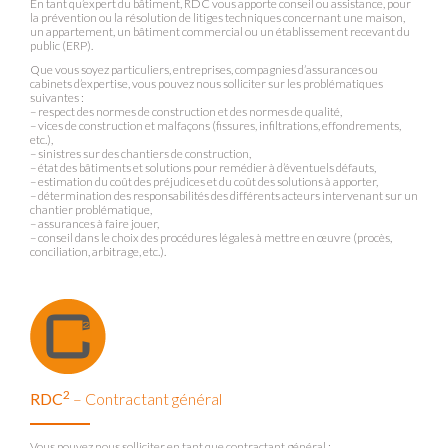
En tant qu’expert du bâtiment, RDC vous apporte conseil ou assistance, pour
la prévention ou la résolution de litiges techniques concernant une maison,
un appartement, un bâtiment commercial ou un établissement recevant du
public (ERP).
Que vous soyez particuliers, entreprises, compagnies d’assurances ou
cabinets d’expertise, vous pouvez nous solliciter sur les problématiques
suivantes :
– respect des normes de construction et des normes de qualité,
– vices de construction et malfaçons (fissures, infiltrations, effondrements,
etc.),
– sinistres sur des chantiers de construction,
– état des bâtiments et solutions pour remédier à d’éventuels défauts,
– estimation du coût des préjudices et du coût des solutions à apporter,
– détermination des responsabilités des différents acteurs intervenant sur un
chantier problématique,
– assurances à faire jouer,
– conseil dans le choix des procédures légales à mettre en œuvre (procès,
conciliation, arbitrage, etc.).
2
RDC
– Contractant général
Vous pouvez nous solliciter en tant que contractant général :