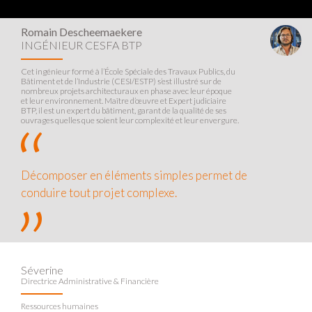
Romain Descheemaekere
INGÉNIEUR CESFA BTP
Cet ingénieur formé à l’École Spéciale des Travaux Publics, du
Bâtiment et de l’Industrie (CESI/ESTP) s’est illustré sur de
nombreux projets architecturaux en phase avec leur époque
et leur environnement. Maître d’œuvre et Expert judiciaire
BTP, il est un expert du bâtiment, garant de la qualité de ses
ouvrages quelles que soient leur complexité et leur envergure.
Décomposer en éléments simples permet de
conduire tout projet complexe.
Séverine
Directrice Administrative & Financière
Ressources humaines