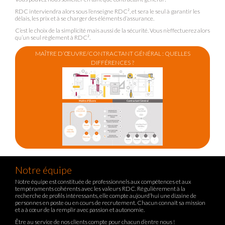
RDC interviendra alors sous l’enseigne RDC², et sera le seul à garantir les
délais, les prix et à se charger des éléments d’assurance.
C’est le choix de la simplicité mais aussi de la sécurité. Vous n’effectuerez alors
qu’un seul règlement à RDC².
MAÎTRE D’ŒUVRE/CONTRACTANT GÉNÉRAL : QUELLES
DIFFÉRENCES ?
Notre équipe
Notre équipe est constituée de professionnels aux compétences et aux
tempéraments cohérents avec les valeurs RDC. Régulièrement à la
recherche de profils intéressants, elle compte aujourd’hui une dizaine de
personnes en poste ou en cours de recrutement. Chacun connaît sa mission
et a à cœur de la remplir avec passion et autonomie.
Être au service de nos clients compte pour chacun d’entre nous !