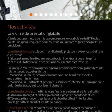
Nos activités
Une offre de prestation globale
Afin de vous permettre de mieux comprendre le vocabulaire du BTP et les
prestations pour lesquelles nous pouvons vous accompagner, voici quelques
précisions :
Le maître d’ouvrage
est le commanditaire du projet de travaux, c’est-à-dire le
client : vous.
Il fait appel au maître d’œuvre, au contractant général, à une entreprise
générale du bâtiment ou à des artisans pour réaliser ses travaux.
En tant que maître d’ouvrage vous pouvez choisir entre deux grands types de
relations contractuelles afin de :
– recourir à un Maître d’œuvre en conservant un lien direct avec les
entreprises missionnées
– recourir à un Contractant général qui sera votre interlocuteur unique pour
la durée des travaux et pour leur règlement
Le maître d’œuvre
estime l’enveloppe financière nécessaire à la réalisation
des travaux. Il conçoit et pilote également le projet en coordonnant les
différents artisans et entreprises sur le chantier ; il est l’interlocuteur
privilégié entre le client et les intervenants.
L’expert judiciaire
en bâtiment est un spécialiste de l’aspect technique du
bâtiment et de la construction. Il est amené à rendre des rapports d’expertise