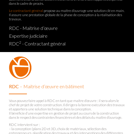
dans le cadre de procès.
Le contractant général
propose au maître d’ouvrage une solution clé en main.
Il assure une prestation globale de la phase de conception à la réalisation des
travaux.
RDC - Maitrise d’œuvre
Expertise judiciaire
2
RDC
- Contractant général
RDC
– Maitrise d’œuvre en bâtiment
Vous pouvez faire appel à RDC en tant que maître d’œuvre : il sera alors le
chef de projet de votre construction. Il dirigera la bonne exécution des travaux
et apportera une solution technique dans la conception.
Il bénéficie d’une expertise en gestion de projet au cours de la construction
dans le respect des contraintes financières et des délais du maître d’ouvrage.
RDC intervient sur :
– la conception (plans 2D et 3D, choix de matériaux, sélection des
entrepreneurs, planification des travaux et des interventions des différentes